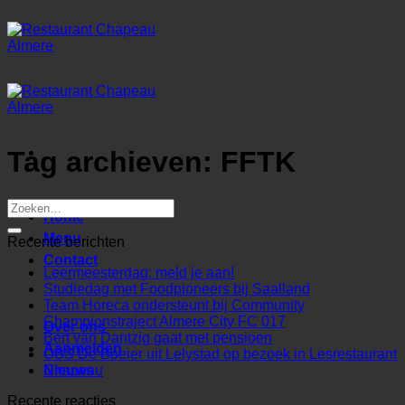
Ga
naar
inhoud
Tag archieven:
FFTK
Home
Menu
Recente berichten
Contact
Leermeesterdag: meld je aan!
Studiedag met Foodpioneers bij Saalland
Team Horeca ondersteunt bij Community
Championstraject Almere City FC 017
Over ons
Bert van Dantzig gaat met pensioen
Aanmelden
OBS De Boeier uit Lelystad op bezoek in Lesrestaurant
Chapeau
Nieuws
Recente reacties