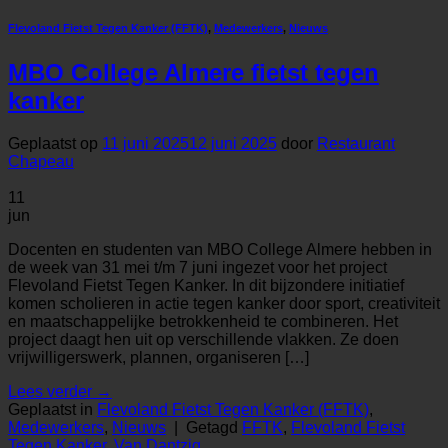
Flevoland Fietst Tegen Kanker (FFTK)
,
Medewerkers
,
Nieuws
MBO College Almere fietst tegen
kanker
Geplaatst op
11 juni 2025
12 juni 2025
door
Restaurant
Chapeau
11
jun
Docenten en studenten van MBO College Almere hebben in
de week van 31 mei t/m 7 juni ingezet voor het project
Flevoland Fietst Tegen Kanker. In dit bijzondere initiatief
komen scholieren in actie tegen kanker door sport, creativiteit
en maatschappelijke betrokkenheid te combineren. Het
project daagt hen uit op verschillende vlakken. Ze doen
vrijwilligerswerk, plannen, organiseren […]
Lees verder
→
Geplaatst in
Flevoland Fietst Tegen Kanker (FFTK)
,
Medewerkers
,
Nieuws
|
Getagd
FFTK
,
Flevoland Fietst
Tegen Kanker
,
Van Dantzig