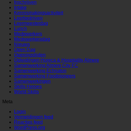
Inschrijven
Intake
Kennismakingsactiviteit
Leerbedrijven
Leermeesterdag
Lunch
Medewerkers
Medewerkersdag
Nieuws
Open Dag
Openingstijden
Opleidingen Horeca & Hospitality Almere
Samenwerking Almere City FC
Samenwerking Echnaton
Samenwerking Foodpioneers
Samenwerkingen
Skills Heroes
World Skills
Meta
Login
Vermeldingen feed
Reacties feed
WordPress.org